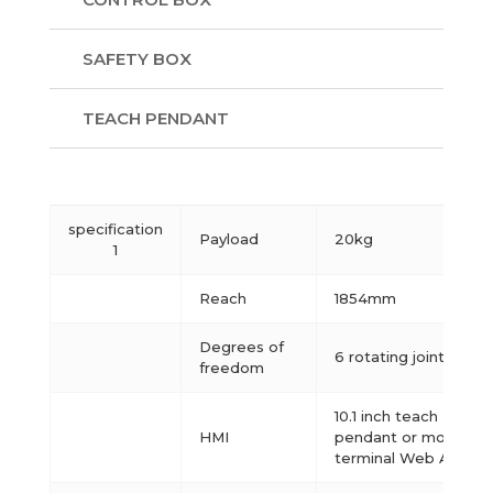
SAFETY BOX
TEACH PENDANT
specification
Payload
20kg
1
Reach
1854mm
Degrees of
6 rotating joints
freedom
10.1 inch teach
HMI
pendant or mobile
terminal Web APP