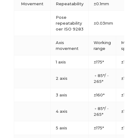
Movement
Repeatability
±0.1mm
Pose
repeatability
±0.03mm
oer ISO 9283
Axis
Working
Maximu
movement
range
speed
1 axis
±175°
±120°/s
﹢85°/﹣
2 axis
±120°/s
265°
3 axis
±160°
±120°/s
﹢85°/﹣
4 axis
±180°/s
265°
5 axis
±175°
±180°/s