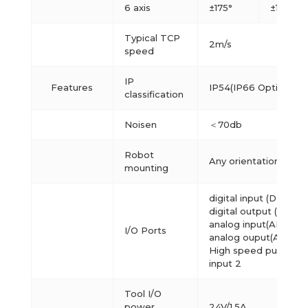
6 axis
±175°
±180°/s
Typical TCP
2m/s
speed
IP
Features
IP54(IP66 Optional)
classification
Noisen
＜70db
Robot
Any orientation
mounting
digital input (DI) 2
digital output (DO) 2
analog input(AI) 2
I/O Ports
analog ouput(AO) 2
High speed pulse
input 2
Tool I/O
power
24V/1.5A