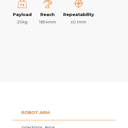
Payload
Reach
Repeatability
20kg
1854mm
±0.1mm
ROBOT ARM
CONTROL BOX